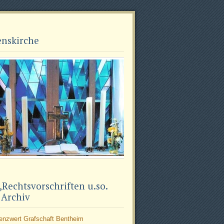
enskirche
Rechtsvorschriften u.so.
 Archiv
denzwert Grafschaft Bentheim