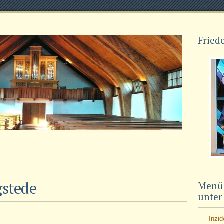
Fried
gstede
Menü,
unter
Inzi