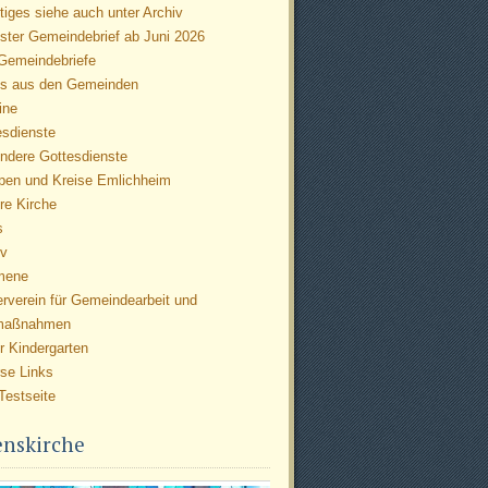
iges siehe auch unter Archiv
ster Gemeindebrief ab Juni 2026
 Gemeindebriefe
s aus den Gemeinden
ine
esdienste
ndere Gottesdienste
pen und Kreise Emlichheim
re Kirche
s
iv
mene
erverein für Gemeindearbeit und
maßnahmen
r Kindergarten
rse Links
Testseite
enskirche