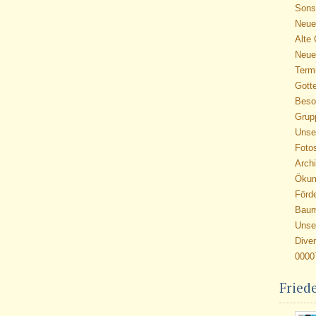
Sonst
Neue
Alte
Neue
Term
Gott
Beso
Grup
Unse
Foto
Arch
Öku
Förd
Bau
Unse
Dive
0000
Fried